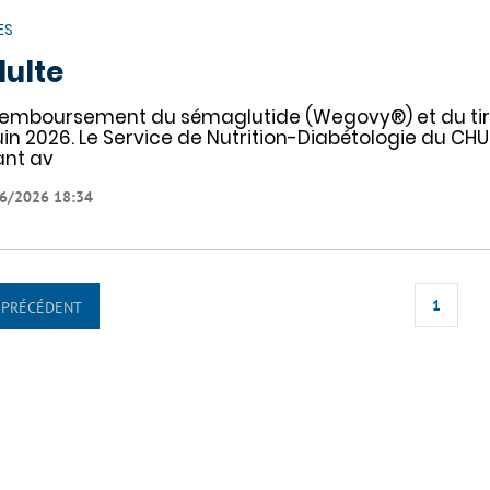
ES
ulte
remboursement du sémaglutide (Wegovy®) et du tirz
juin 2026. Le Service de Nutrition-Diabétologie du CHU
ant av
6/2026 18:34
1
PRÉCÉDENT