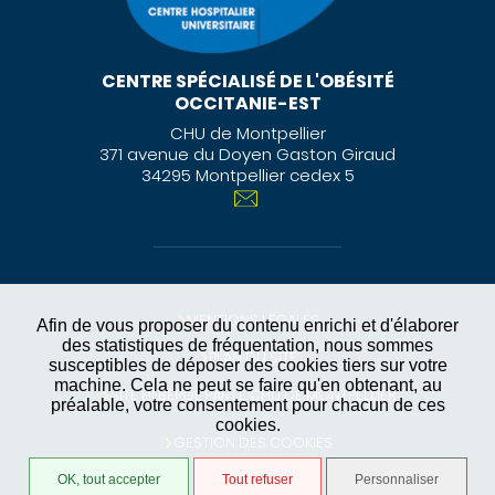
CENTRE SPÉCIALISÉ DE L'OBÉSITÉ
OCCITANIE-EST
CHU de Montpellier
371 avenue du Doyen Gaston Giraud
34295 Montpellier cedex 5
MENTIONS LÉGALES
Afin de vous proposer du contenu enrichi et d'élaborer
des statistiques de fréquentation, nous sommes
PLAN DU SITE
susceptibles de déposer des cookies tiers sur votre
machine. Cela ne peut se faire qu'en obtenant, au
SITE HÉBERGÉ PAR LE CHU DE MONTPELLIER
préalable, votre consentement pour chacun de ces
cookies.
GESTION DES COOKIES
OK, tout accepter
Tout refuser
Personnaliser