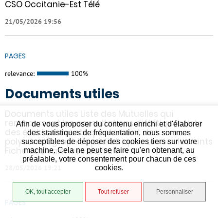
CSO Occitanie-Est Télé
21/05/2026 19:56
PAGES
relevance:
100%
Documents utiles
Documents utiles Liste des Mutuelles qui
remboursent les consultations diététiques Liste
Afin de vous proposer du contenu enrichi et d'élaborer
des établissements qui réalisent des
des statistiques de fréquentation, nous sommes
polysomnographies pédiatriques Les édulcorants
susceptibles de déposer des cookies tiers sur votre
Fiche équivalences de fruit
machine. Cela ne peut se faire qu'en obtenant, au
préalable, votre consentement pour chacun de ces
cookies.
28/05/2026 19:21
OK, tout accepter
Tout refuser
Personnaliser
PAGES